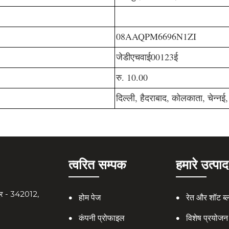
08AAQPM6696N1ZI
जेडीएचवाई00123ई
रु. 10.00
दिल्ली, हैदराबाद, कोलकाता, चेन्नई
त्वरित सम्पक
हमारे उत्पाद
धपुर - 342012,
होम पेज
रेत और शॉट ब्ल
कंपनी प्रोफाइल
विशेष प्रयोजन 