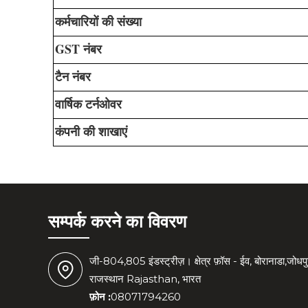
कर्मचारियों की संख्या
GST नंबर
टैन नंबर
वार्षिक टर्नओवर
कंपनी की शाखाएं
सम्पर्क करने का विवरण
जी-804,805 इंडस्ट्रीज़। क्षेत्र फ़ॉस - ईव, बोरानाडा,जो
राजस्थान Rajasthan, भारत
फ़ोन :
08071794260