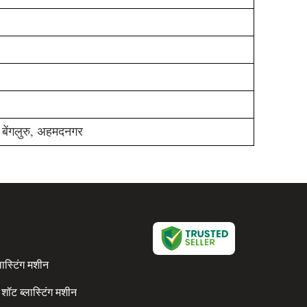
, बेंगलुरु, अहमदनगर
ास्टिंग मशीन
शॉट ब्लास्टिंग मशीन